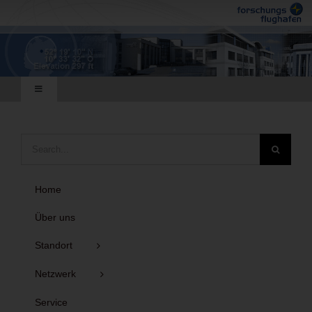
Zum
Inhalt
springen
Toggle
Navigation
Deutsch
Suche
nach:
English
Home
Sitemap
Über uns
Standort
Netzwerk
Service