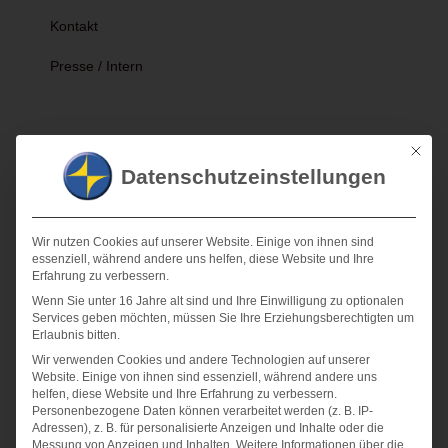
Kontakt
Presse / Intern
Forschungsflughafen Braunschweig GmbH
Mit die
Datenschutzeinstellungen
Seit
2006
bietet
Wir nutzen Cookies auf unserer Website. Einige von ihnen sind
die
essenziell, während andere uns helfen, diese Website und Ihre
Erfahrung zu verbessern.
Wenn Sie unter 16 Jahre alt sind und Ihre Einwilligung zu optionalen
Services geben möchten, müssen Sie Ihre Erziehungsberechtigten um
Erlaubnis bitten.
Wir verwenden Cookies und andere Technologien auf unserer
Website. Einige von ihnen sind essenziell, während andere uns
helfen, diese Website und Ihre Erfahrung zu verbessern.
Personenbezogene Daten können verarbeitet werden (z. B. IP-
Adressen), z. B. für personalisierte Anzeigen und Inhalte oder die
Forschungsflughafen Braunschweig GmbH den Unternehmen und
Messung von Anzeigen und Inhalten.
Weitere Informationen über die