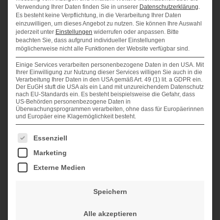
Einrichtungen mit der Forschungsflughafen Braunschweig GmbH eine
Verwendung Ihrer Daten finden Sie in unserer
Datenschutzerklärung
.
Es besteht keine Verpflichtung, in die Verarbeitung Ihrer Daten
optimale Basis für die Zusammenarbeit.
einzuwilligen, um dieses Angebot zu nutzen.
Sie können Ihre Auswahl
jederzeit unter
Einstellungen
widerrufen oder anpassen.
Bitte
Die Forschungsflughafen Braunschweig GmbH ist der operative Arm
beachten Sie, dass aufgrund individueller Einstellungen
des gemeinnützigen Forschungsflughafen Braunschweig e. V., der
möglicherweise nicht alle Funktionen der Website verfügbar sind.
100%iger Gesellschafter ist.
Einige Services verarbeiten personenbezogene Daten in den USA. Mit
Ihrer Einwilligung zur Nutzung dieser Services willigen Sie auch in die
Zu den Aufgaben gehören Standortmarketing, die Standortsicherung
Verarbeitung Ihrer Daten in den USA gemäß Art. 49 (1) lit. a GDPR ein.
und –entwicklung. Von den Partnern wurde die Forschungsflughafen
Der EuGH stuft die USA als ein Land mit unzureichendem Datenschutz
Braunschweig GmbH auch mit dem Flächenmanagement beauftragt,
nach EU-Standards ein. Es besteht beispielsweise die Gefahr, dass
US-Behörden personenbezogene Daten in
damit eine langfristige Entwicklungsplanung sichergestellt ist.
Überwachungsprogrammen verarbeiten, ohne dass für Europäerinnen
und Europäer eine Klagemöglichkeit besteht.
Die Forschungsflughafen Braunschweig GmbH ist zentraler
Ansprechpartner (One Stop Agency) für Unternehmen, Investoren, den
Es folgt eine Liste der Service-Gruppen, für die eine Einwilligung erteilt we
Essenziell
öffentlichen Bereich, wie Kommunen, Land und Bund und trägt damit
Marketing
zum Wachstum in der Region bei. Sie dient allen Partnern und
Netzwerken als zentrale Anlaufstelle und nimmt eine Lotsen-Funktion
Externe Medien
für alle regionalen, nationalen und internationalen Anfragen zum
Thema „Forschungsflughafen als verkehrsträgerübergreifendes
Speichern
Kompetenzzentrum“ wahr.
Im Rahmen des Regionalen
Alle akzeptieren