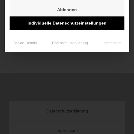
Wachstumsprojektes
„Forschungsflughafen Braunschweig“
Ablehnen
erfolgte eine Förderung aus Mitteln des
Europäischen Fonds für regionale
Individuelle Datenschutzeinstellungen
Entwicklung (EFRE) zur Stärkung der
regionalen Wirtschaftsstruktur für die Zeit vom 01.01.2010 bis
31.12.2013.
Cookie-Details
Datenschutzerklärung
Impressum
zurück »
Datenschutzerklärung
Impressum