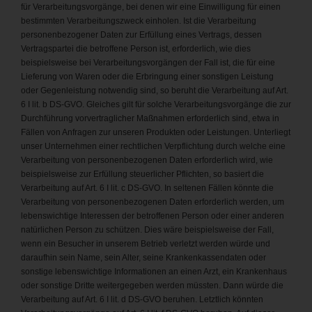
für Verarbeitungsvorgänge, bei denen wir eine Einwilligung für einen
bestimmten Verarbeitungszweck einholen. Ist die Verarbeitung
personenbezogener Daten zur Erfüllung eines Vertrags, dessen
Vertragspartei die betroffene Person ist, erforderlich, wie dies
beispielsweise bei Verarbeitungsvorgängen der Fall ist, die für eine
Lieferung von Waren oder die Erbringung einer sonstigen Leistung
oder Gegenleistung notwendig sind, so beruht die Verarbeitung auf Art.
6 I lit. b DS-GVO. Gleiches gilt für solche Verarbeitungsvorgänge die zur
Durchführung vorvertraglicher Maßnahmen erforderlich sind, etwa in
Fällen von Anfragen zur unseren Produkten oder Leistungen. Unterliegt
unser Unternehmen einer rechtlichen Verpflichtung durch welche eine
Verarbeitung von personenbezogenen Daten erforderlich wird, wie
beispielsweise zur Erfüllung steuerlicher Pflichten, so basiert die
Verarbeitung auf Art. 6 I lit. c DS-GVO. In seltenen Fällen könnte die
Verarbeitung von personenbezogenen Daten erforderlich werden, um
lebenswichtige Interessen der betroffenen Person oder einer anderen
natürlichen Person zu schützen. Dies wäre beispielsweise der Fall,
wenn ein Besucher in unserem Betrieb verletzt werden würde und
daraufhin sein Name, sein Alter, seine Krankenkassendaten oder
sonstige lebenswichtige Informationen an einen Arzt, ein Krankenhaus
oder sonstige Dritte weitergegeben werden müssten. Dann würde die
Verarbeitung auf Art. 6 I lit. d DS-GVO beruhen. Letztlich könnten