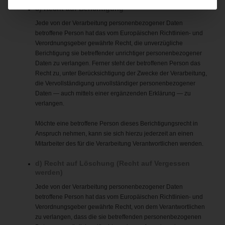
c) Recht auf Berichtigung
Jede von der Verarbeitung personenbezogener Daten
betroffene Person hat das vom Europäischen Richtlinien- und
Verordnungsgeber gewährte Recht, die unverzügliche
Berichtigung sie betreffender unrichtiger personenbezogener
Daten zu verlangen. Ferner steht der betroffenen Person das
Recht zu, unter Berücksichtigung der Zwecke der Verarbeitung,
die Vervollständigung unvollständiger personenbezogener
Daten — auch mittels einer ergänzenden Erklärung — zu
verlangen.
Möchte eine betroffene Person dieses Berichtigungsrecht in
Anspruch nehmen, kann sie sich hierzu jederzeit an einen
Mitarbeiter des für die Verarbeitung Verantwortlichen wenden.
d) Recht auf Löschung (Recht auf Vergessen
werden)
Jede von der Verarbeitung personenbezogener Daten
betroffene Person hat das vom Europäischen Richtlinien- und
Verordnungsgeber gewährte Recht, von dem Verantwortlichen
zu verlangen, dass die sie betreffenden personenbezogenen