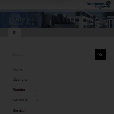
Zum
Inhalt
springen
Toggle
Navigation
Deutsch
Suche
nach:
English
Home
Sitemap
Über uns
Standort
Netzwerk
Service