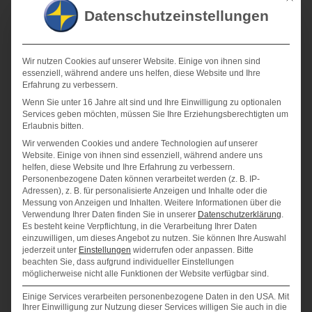
und eine Kopie dieser Auskunft zu erhalten. Ferner hat der
Datenschutzeinstellungen
Europäische Richtlinien- und Verordnungsgeber der
betroffenen Person Auskunft über folgende Informationen
zugestanden:
Wir nutzen Cookies auf unserer Website. Einige von ihnen sind
essenziell, während andere uns helfen, diese Website und Ihre
die Verarbeitungszwecke
Erfahrung zu verbessern.
die Kategorien personenbezogener Daten, die
Wenn Sie unter 16 Jahre alt sind und Ihre Einwilligung zu optionalen
verarbeitet werden
Services geben möchten, müssen Sie Ihre Erziehungsberechtigten um
die Empfänger oder Kategorien von Empfängern,
Erlaubnis bitten.
gegenüber denen die personenbezogenen Daten
Wir verwenden Cookies und andere Technologien auf unserer
offengelegt worden sind oder noch offengelegt werden,
Website. Einige von ihnen sind essenziell, während andere uns
insbesondere bei Empfängern in Drittländern oder bei
helfen, diese Website und Ihre Erfahrung zu verbessern.
internationalen Organisationen
Personenbezogene Daten können verarbeitet werden (z. B. IP-
falls möglich die geplante Dauer, für die die
Adressen), z. B. für personalisierte Anzeigen und Inhalte oder die
Messung von Anzeigen und Inhalten.
Weitere Informationen über die
personenbezogenen Daten gespeichert werden, oder,
Verwendung Ihrer Daten finden Sie in unserer
Datenschutzerklärung
.
falls dies nicht möglich ist, die Kriterien für die
Es besteht keine Verpflichtung, in die Verarbeitung Ihrer Daten
Festlegung dieser Dauer
einzuwilligen, um dieses Angebot zu nutzen.
Sie können Ihre Auswahl
das Bestehen eines Rechts auf Berichtigung oder
jederzeit unter
Einstellungen
widerrufen oder anpassen.
Bitte
Löschung der sie betreffenden personenbezogenen
beachten Sie, dass aufgrund individueller Einstellungen
möglicherweise nicht alle Funktionen der Website verfügbar sind.
Daten oder auf Einschränkung der Verarbeitung durch
den Verantwortlichen oder eines Widerspruchsrechts
Einige Services verarbeiten personenbezogene Daten in den USA. Mit
gegen diese Verarbeitung
Ihrer Einwilligung zur Nutzung dieser Services willigen Sie auch in die